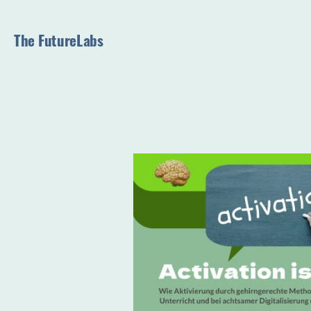
The FutureLabs