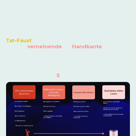
Für die Verneinung 'He doesn't walk' wählen
wir eine sinnstiftende Embodiment-
Übersetzung, die die Verwendung des
Hilfsverbes 'do' und daran angebunden das
'not' automatisiert: Die rechte Hand formt eine
Tat-Faust
schräg vor dem Oberkörper, die linke
eine
verneinende Handkante
schräg
verhindernd davor. Auch bei der Frage kann
die
'Do'-Faust automatisiert gezeigt werden.
Die 3. Person Einzahl nutzt das 'gemein
gezischte' 'S' in 'doe
S
n't'!