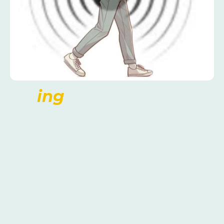
ing
4. Vom 'Machen' zum 'Lesen' -
Embodiment schrittweise
verschriftlichen
All diese Verkörperungen und Verankerungen