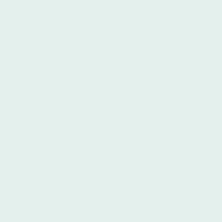
in die aktuelle Erfahrungswelt der Schüler
müssen zu voller Wirksamkeit vier
BEDINGUNGEN erfüllen:
Die Verkörperungen müssen eine
möglichst starke Verbindung zur
kommunikativen
BEDEUTUNG
des
grammatikalischen Inhaltes haben.
Es sollten möglichst alle an
Kommunikation beteiligte
KANÄLE
genutzt werden: Mimik, Gestik,
Embodiment, Raum, Deutung und Blick
auf Adressaten und Gemeinte.
Jedes Kind muss die sinnhafte
Verkörperung immer wieder mit
möglichst vielen Kanälen
AKTIV
bis zur
Automatisierung praktizieren.
Schrittweise wird die aktive Verkörperung
zurückgefahren und immer mehr
vorgestellt, bzw. innerlich gehört. Über
dieses
INNERE SIMULIEREN
stärkt sich die
Konsolidierung und der Bezug zur