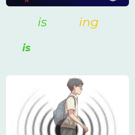
.
'He
is
walk
ing
'
is