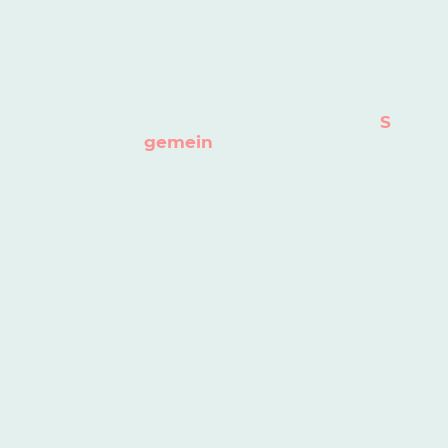
Mit einem 'du' reden, heißt jemanden in
besonderer Weise ansehen und eine
freundliche Geste in seine Richtung zu
machen; über eine dritte Person zu sprechen,
richtet den Blick auf das Gegenüber-Du, deutet
aber gestisch und gedanklich auf jemand
anderen. Das im Englischen nun nötige '
S
' am
Ende wird als
gemein
und deutlich gezischter
Abschluss erlebbar.
Eine Schülern geht über den Balken und
verteilt die sechs Formen auf den Gang, wobei
sie mit Blick, Mimik und Gestik die jeweilige
Kommunikations-Perspektive deutlich macht.
Die Kinder links sind zweite Person, die rechts
dritte Person.
e englische Verlaufsform
Present
Di
Progressive
('
he is walking
') ist für deutsche
Kinder schwer von
Present Tense
('
he walks
')
zu unterscheiden.
Mit den Schülern fragen wir: Welches Bild,
welche Szene entspricht spontan in deinem