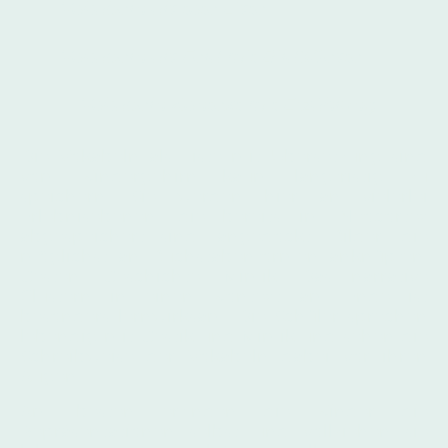
Vokabeln als tote Liste
Vokabeln als Feld mit Bild&Geste
Vokabeln Kontext mit Erzählung
Die Vokabeln als Liste mit Übersetzung sind
vom Kindergehirn kaum langfristig zu
speichern. Sie werden hier an vielerlei
Erlebnisebenen, die bereits im Neocortex
abgespeichert sind, angedockt: Bilder, die
möglichst an Buchstabenformen anknüpfen,
Gesten, Geschichte, Mimik. Das narrative
Clustern in einen Kontext am Ende ist
besonders lernwirksam. Die Schüler sprechen
lebendig mit Gestik und Mimik und sehen die
Schreibweise der Vokabeln dabei vor ihren
Augen.
Am besten erfinden die Kinder die
Repräsentationen selbst und vollziehen sie