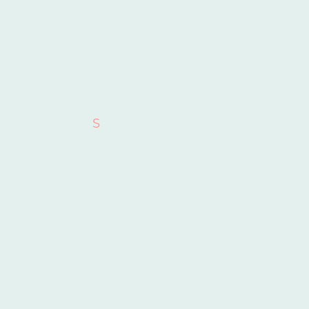
lebendig im Retrieval Practice alle paar Tage.
Es entsteht so nicht 'zu viel' Information,
sondern zunächst isolierte Informationsfetzen
werden sinnvoll eingebettet.
I see
you see
he/she/it see
S
we see
you see
they see
Die Verbformen sind ebenfalls als bloße Lern-
Liste nicht gehirngerecht eingebettet. Sie
entsprechen ja in der Anwendung Kommuni-
kationsperspektiven, die die Kinder schon seit
10 Jahren täglich praktizieren und trainieren: