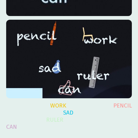
"Einer sitzt bei
WORK
- ihm fällt der
PENCIL
runter, dass er ganz
SAD
wird. Er sieht seinen
noch längeren
RULER
und sagt sich zufrieden I
CAN
!"