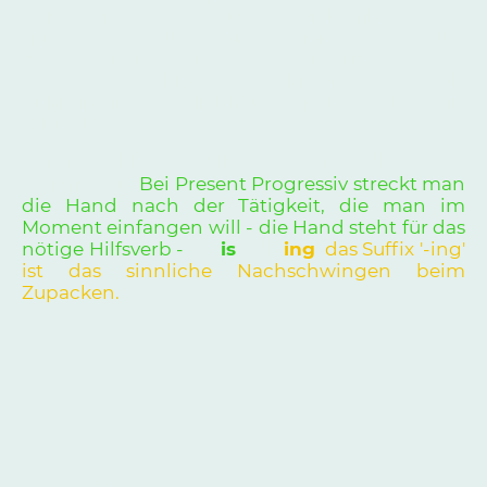
Kopf dem Phänomen, dass ich über etwas
spreche, das gerade 'am Passieren' ist? Das ist
der assoziative Kern dieser Zeitform, das, was
das Gehirn bislang als
Anknüpfungsmöglichkeit gespeichert hat: Ein
schnelles Erwischen.
Daran schließt vielkanalig und aktiv das
Training an:
Bei Present Progressiv streckt man
die Hand nach der Tätigkeit, die man im
Moment einfangen will - die Hand steht für das
nötige Hilfsverb -
He
is
walk
ing
:
das Suffix '-ing'
ist das sinnliche Nachschwingen beim
Zupacken.
>
>
‘He doesn’t walk.’